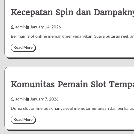
Kecepatan Spin dan Dampakny
admin
January 14, 2026
Bermain slot online memang menyenangkan. Suara putaran reel, a
Read More
Komunitas Pemain Slot Tempa
admin
January 7, 2026
Dunia slot online tidak hanya soal memutar gulungan dan berharap
Read More