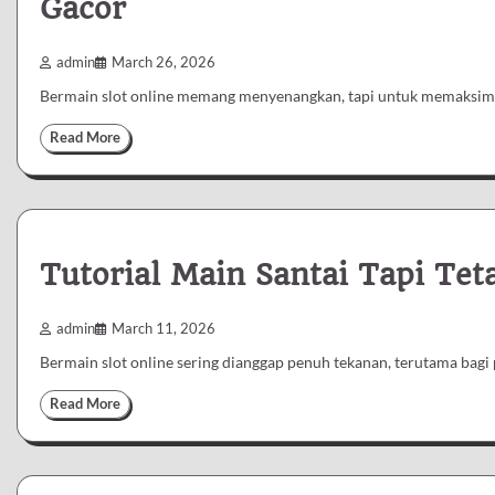
Gacor
admin
March 26, 2026
Bermain slot online memang menyenangkan, tapi untuk memaksim
Read More
Tutorial Main Santai Tapi Teta
admin
March 11, 2026
Bermain slot online sering dianggap penuh tekanan, terutama bag
Read More