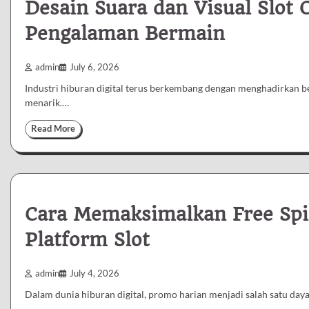
Desain Suara dan Visual Slot
Pengalaman Bermain
admin
July 6, 2026
Industri hiburan digital terus berkembang dengan menghadirkan
menarik.…
Read More
Cara Memaksimalkan Free Spi
Platform Slot
admin
July 4, 2026
Dalam dunia hiburan digital, promo harian menjadi salah satu da