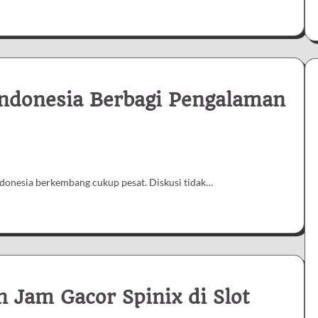
ndonesia Berbagi Pengalaman
ndonesia berkembang cukup pesat. Diskusi tidak…
Jam Gacor Spinix di Slot