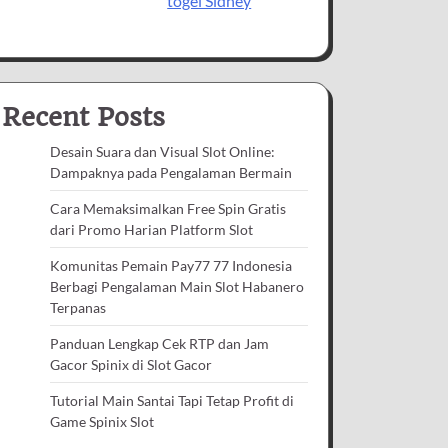
togel Sidney
Recent Posts
Desain Suara dan Visual Slot Online:
Dampaknya pada Pengalaman Bermain
Cara Memaksimalkan Free Spin Gratis
dari Promo Harian Platform Slot
Komunitas Pemain Pay77 77 Indonesia
Berbagi Pengalaman Main Slot Habanero
Terpanas
Panduan Lengkap Cek RTP dan Jam
Gacor Spinix di Slot Gacor
Tutorial Main Santai Tapi Tetap Profit di
Game Spinix Slot