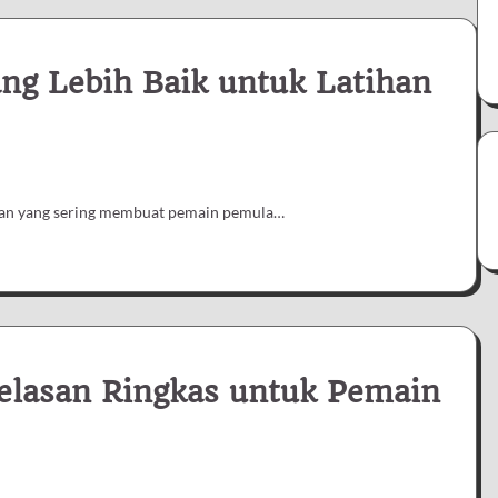
ng Lebih Baik untuk Latihan
lihan yang sering membuat pemain pemula…
njelasan Ringkas untuk Pemain