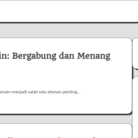
in: Bergabung dan Menang
pemain menjadi salah satu elemen penting…