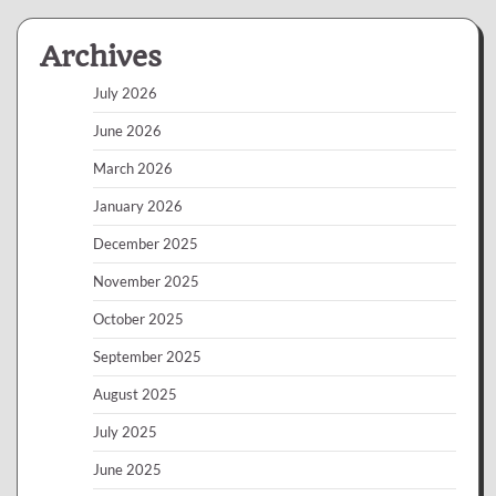
Archives
July 2026
June 2026
March 2026
January 2026
December 2025
November 2025
October 2025
September 2025
August 2025
July 2025
June 2025