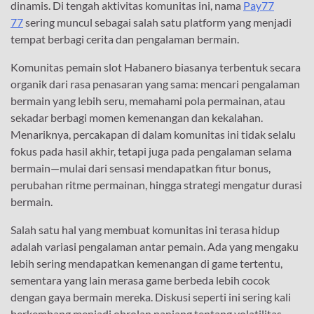
dinamis. Di tengah aktivitas komunitas ini, nama
Pay77
77
sering muncul sebagai salah satu platform yang menjadi
tempat berbagi cerita dan pengalaman bermain.
Komunitas pemain slot Habanero biasanya terbentuk secara
organik dari rasa penasaran yang sama: mencari pengalaman
bermain yang lebih seru, memahami pola permainan, atau
sekadar berbagi momen kemenangan dan kekalahan.
Menariknya, percakapan di dalam komunitas ini tidak selalu
fokus pada hasil akhir, tetapi juga pada pengalaman selama
bermain—mulai dari sensasi mendapatkan fitur bonus,
perubahan ritme permainan, hingga strategi mengatur durasi
bermain.
Salah satu hal yang membuat komunitas ini terasa hidup
adalah variasi pengalaman antar pemain. Ada yang mengaku
lebih sering mendapatkan kemenangan di game tertentu,
sementara yang lain merasa game berbeda lebih cocok
dengan gaya bermain mereka. Diskusi seperti ini sering kali
berkembang menjadi obrolan panjang tentang volatilitas,