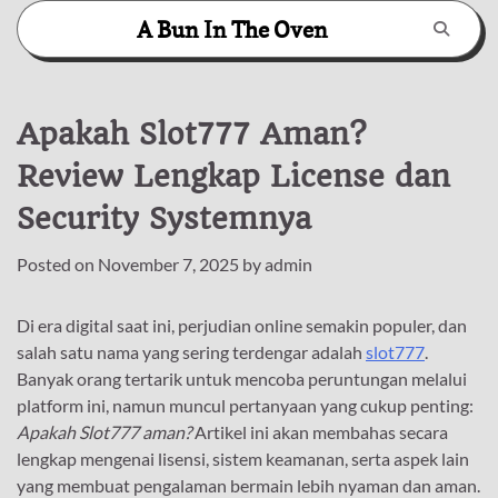
Skip
A Bun In The Oven
to
content
Apakah Slot777 Aman?
Review Lengkap License dan
Security Systemnya
Posted on
November 7, 2025
by
admin
Di era digital saat ini, perjudian online semakin populer, dan
salah satu nama yang sering terdengar adalah
slot777
.
Banyak orang tertarik untuk mencoba peruntungan melalui
platform ini, namun muncul pertanyaan yang cukup penting:
Apakah Slot777 aman?
Artikel ini akan membahas secara
lengkap mengenai lisensi, sistem keamanan, serta aspek lain
yang membuat pengalaman bermain lebih nyaman dan aman.