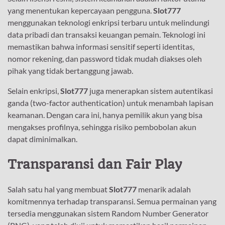
yang menentukan kepercayaan pengguna.
Slot777
menggunakan teknologi enkripsi terbaru untuk melindungi
data pribadi dan transaksi keuangan pemain. Teknologi ini
memastikan bahwa informasi sensitif seperti identitas,
nomor rekening, dan password tidak mudah diakses oleh
pihak yang tidak bertanggung jawab.
Selain enkripsi,
Slot777
juga menerapkan sistem autentikasi
ganda (two-factor authentication) untuk menambah lapisan
keamanan. Dengan cara ini, hanya pemilik akun yang bisa
mengakses profilnya, sehingga risiko pembobolan akun
dapat diminimalkan.
Transparansi dan Fair Play
Salah satu hal yang membuat
Slot777
menarik adalah
komitmennya terhadap transparansi. Semua permainan yang
tersedia menggunakan sistem Random Number Generator