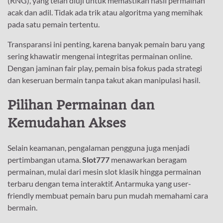
(RNG), yang telah diuji untuk memastikan hasil permainan
acak dan adil. Tidak ada trik atau algoritma yang memihak
pada satu pemain tertentu.
Transparansi ini penting, karena banyak pemain baru yang
sering khawatir mengenai integritas permainan online.
Dengan jaminan fair play, pemain bisa fokus pada strategi
dan keseruan bermain tanpa takut akan manipulasi hasil.
Pilihan Permainan dan
Kemudahan Akses
Selain keamanan, pengalaman pengguna juga menjadi
pertimbangan utama.
Slot777
menawarkan beragam
permainan, mulai dari mesin slot klasik hingga permainan
terbaru dengan tema interaktif. Antarmuka yang user-
friendly membuat pemain baru pun mudah memahami cara
bermain.