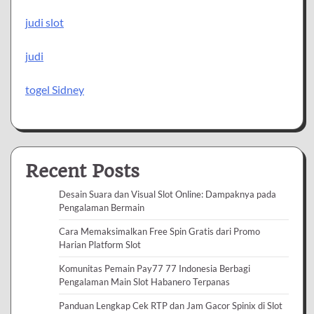
judi slot
judi
togel Sidney
Recent Posts
Desain Suara dan Visual Slot Online: Dampaknya pada
Pengalaman Bermain
Cara Memaksimalkan Free Spin Gratis dari Promo
Harian Platform Slot
Komunitas Pemain Pay77 77 Indonesia Berbagi
Pengalaman Main Slot Habanero Terpanas
Panduan Lengkap Cek RTP dan Jam Gacor Spinix di Slot