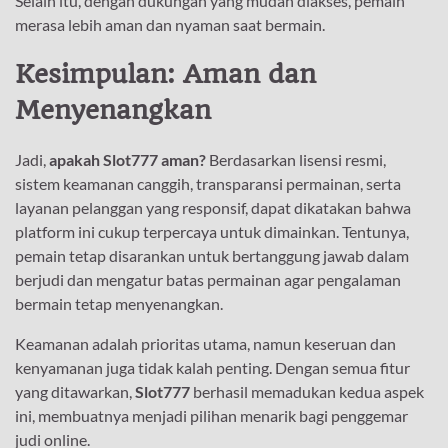
Selain itu, dengan dukungan yang mudah diakses, pemain
merasa lebih aman dan nyaman saat bermain.
Kesimpulan: Aman dan
Menyenangkan
Jadi,
apakah Slot777 aman?
Berdasarkan lisensi resmi,
sistem keamanan canggih, transparansi permainan, serta
layanan pelanggan yang responsif, dapat dikatakan bahwa
platform ini cukup terpercaya untuk dimainkan. Tentunya,
pemain tetap disarankan untuk bertanggung jawab dalam
berjudi dan mengatur batas permainan agar pengalaman
bermain tetap menyenangkan.
Keamanan adalah prioritas utama, namun keseruan dan
kenyamanan juga tidak kalah penting. Dengan semua fitur
yang ditawarkan,
Slot777
berhasil memadukan kedua aspek
ini, membuatnya menjadi pilihan menarik bagi penggemar
judi online.