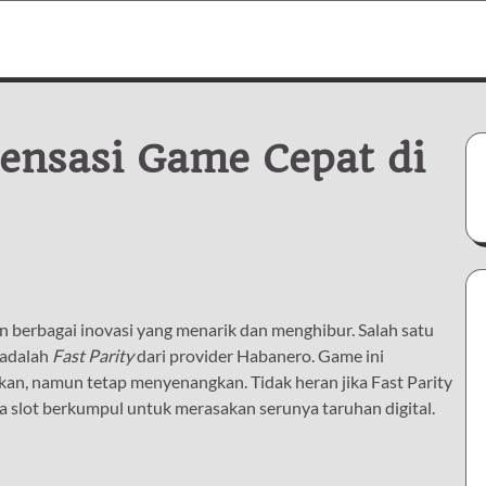
Sensasi Game Cepat di
 berbagai inovasi yang menarik dan menghibur. Salah satu
 adalah
Fast Parity
dari provider Habanero. Game ini
n, namun tetap menyenangkan. Tidak heran jika Fast Parity
ta slot berkumpul untuk merasakan serunya taruhan digital.