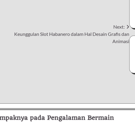
Next:
Keunggulan Slot Habanero dalam Hal Desain Grafis dan
Animasi
 Dampaknya pada Pengalaman Bermain