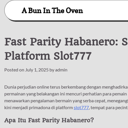
Skip
A Bun In The Oven
to
content
Fast Parity Habanero: 
Platform Slot777
Posted on
July 1, 2025
by
admin
Dunia perjudian online terus berkembang dengan menghadirkan
permainan yang belakangan ini mencuri perhatian para pemain
menawarkan pengalaman bermain yang serba cepat, menegangka
kini menjadi primadona di platform
slot777
, tempat para pecin
Apa Itu Fast Parity Habanero?