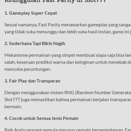
1. Gameplay Super Cepat
Sesuai namanya, Fast Parity menawarkan gameplay yang sangat 
yang tidak suka menunggu dan lebih suka hasil instan, game ini 
2. Sederhana Tapi Bikin Nagih
Mekanisme permainan yang simpel membuat siapa saja bisa lan
salah, keseruan prediksi warna dan keinginan untuk menebak 
mencoba peruntungan.
3. Fair Play dan Transparan
Dengan menggunakan sistem RNG (Random Number Generator) da
Slot777 juga memastikan bahwa permainan berjalan transparan
bermain.
4. Cocok untuk Semua Jenis Pemain
Baik Anda seorang pemula maupun pemain berpengalaman, Fas