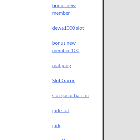
bonus new
member
dewa1000 slot
bonus new
member 100
mahjong
Slot Gacor
slot gacor hari ini
judi slot
judi