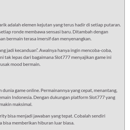
rik adalah elemen kejutan yang terus hadir di setiap putaran.
a setiap ronde membawa sensasi baru. Ditambah dengan
man bermain terasa imersif dan menyenangkan.
ang jadi kecanduan”. Awalnya hanya ingin mencoba-coba,
ni tak lepas dari bagaimana Slot777 menyajikan game ini
rusak mood bermain.
 dunia game online. Permainannya yang cepat, menantang,
pemain Indonesia. Dengan dukungan platform Slot777 yang
emakin maksimal.
rity bisa menjadi jawaban yang tepat. Cobalah sendiri
 bisa memberikan hiburan luar biasa.