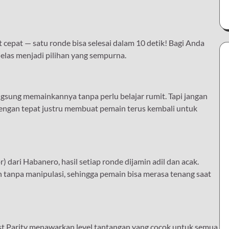
cepat — satu ronde bisa selesai dalam 10 detik! Bagi Anda
jelas menjadi pilihan yang sempurna.
gsung memainkannya tanpa perlu belajar rumit. Tapi jangan
dengan tepat justru membuat pemain terus kembali untuk
ri Habanero, hasil setiap ronde dijamin adil dan acak.
 tanpa manipulasi, sehingga pemain bisa merasa tenang saat
t Parity menawarkan level tantangan yang cocok untuk semua