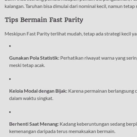
kalangan. Taruhan bisa dimulai dari nominal kecil, namun tet
Tips Bermain Fast Parity
Meskipun Fast Parity terlihat mudah, tetap ada strategi kecil 
Gunakan Pola Statistik:
Perhatikan riwayat warna yang serin
meski tetap acak.
Kelola Modal dengan Bijak:
Karena permainan berlangsung ce
dalam waktu singkat.
Berhenti Saat Menang:
Kadang keberuntungan sedang berpih
kemenangan daripada terus memaksakan bermain.