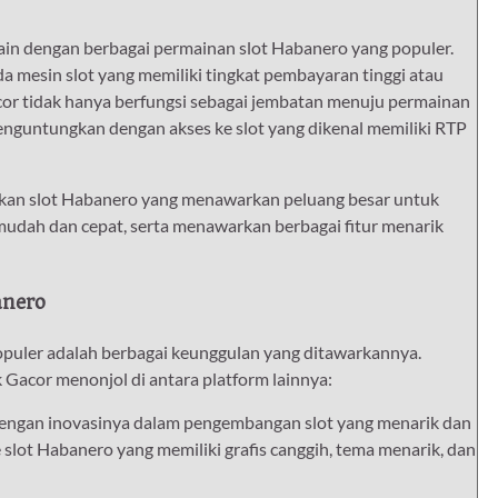
n dengan berbagai permainan slot Habanero yang populer.
ada mesin slot yang memiliki tingkat pembayaran tinggi atau
cor tidak hanya berfungsi sebagai jembatan menuju permainan
menguntungkan dengan akses ke slot yang dikenal memiliki RTP
an slot Habanero yang menawarkan peluang besar untuk
mudah dan cepat, serta menawarkan berbagai fitur menarik
anero
opuler adalah berbagai keunggulan yang ditawarkannya.
Gacor menonjol di antara platform lainnya:
dengan inovasinya dalam pengembangan slot yang menarik dan
 slot Habanero yang memiliki grafis canggih, tema menarik, dan