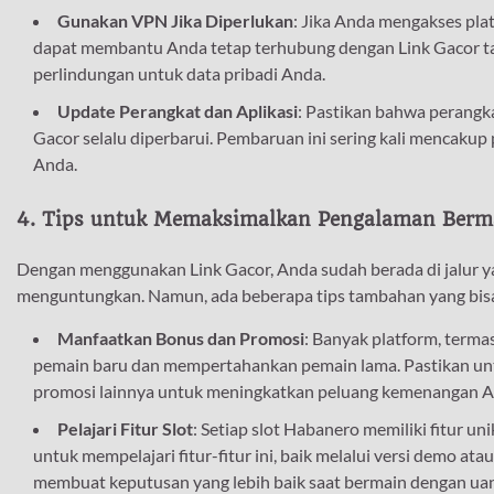
Gunakan VPN Jika Diperlukan
: Jika Anda mengakses pla
dapat membantu Anda tetap terhubung dengan Link Gacor ta
perlindungan untuk data pribadi Anda.
Update Perangkat dan Aplikasi
: Pastikan bahwa perangk
Gacor selalu diperbarui. Pembaruan ini sering kali mencaku
Anda.
4. Tips untuk Memaksimalkan Pengalaman Berma
Dengan menggunakan Link Gacor, Anda sudah berada di jalur y
menguntungkan. Namun, ada beberapa tips tambahan yang b
Manfaatkan Bonus dan Promosi
: Banyak platform, term
pemain baru dan mempertahankan pemain lama. Pastikan unt
promosi lainnya untuk meningkatkan peluang kemenangan A
Pelajari Fitur Slot
: Setiap slot Habanero memiliki fitur 
untuk mempelajari fitur-fitur ini, baik melalui versi demo
membuat keputusan yang lebih baik saat bermain dengan ua