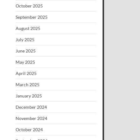
October 2025
September 2025
August 2025
July 2025
June 2025
May 2025
April 2025
March 2025
January 2025
December 2024
November 2024
October 2024