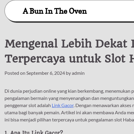
Skip
A Bun In The Oven
to
content
Mengenal Lebih Dekat L
Terpercaya untuk Slot
Posted on
September 6, 2024
by
admin
Di dunia perjudian online yang kian berkembang, menemukan p
pengalaman bermain yang menyenangkan dan menguntungkan. S
penggemar slot adalah
Link Gacor
. Dengan menawarkan akses mu
utama bagi banyak pemain. Artikel ini akan membawa Anda men
ini bisa menjadi pilihan terpercaya untuk pengalaman slot Hab
1. Apa Itu Link Gacor?