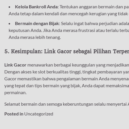
Kelola Bankroll Anda
: Tentukan anggaran bermain dan pa
Anda tetap dalam kendali dan mencegah kerugian yang tidak 
Bermain dengan Bijak
: Selalu ingat bahwa perjudian ada
keputusan Anda. Jika Anda merasa frustrasi atau terlalu ter
Anda merasa lebih tenang.
5. Kesimpulan: Link Gacor sebagai Pilihan Terpe
Link Gacor
menawarkan berbagai keunggulan yang menjadikann
Dengan akses ke slot berkualitas tinggi, tingkat pembayaran 
Gacor memastikan bahwa pengalaman bermain Anda menyena
yang tepat dan tips bermain yang bijak, Anda dapat memaksi
permainan.
Selamat bermain dan semoga keberuntungan selalu menyertai A
Posted in
Uncategorized