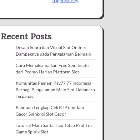
togel Sidney
Recent Posts
Desain Suara dan Visual Slot Online:
Dampaknya pada Pengalaman Bermain
Cara Memaksimalkan Free Spin Gratis
dari Promo Harian Platform Slot
Komunitas Pemain Pay77 77 Indonesia
Berbagi Pengalaman Main Slot Habanero
Terpanas
Panduan Lengkap Cek RTP dan Jam
Gacor Spinix di Slot Gacor
Tutorial Main Santai Tapi Tetap Profit di
Game Spinix Slot