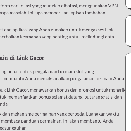
tform dari lokasi yang mungkin dibatasi, menggunakan VPN
npa masalah. Ini juga memberikan lapisan tambahan
at dan aplikasi yang Anda gunakan untuk mengakses Link
p perbaikan keamanan yang penting untuk melindungi data
in di Link Gacor
ang benar untuk pengalaman bermain slot yang
isa membantu Anda memaksimalkan pengalaman bermain Anda:
asuk Link Gacor, menawarkan bonus dan promosi untuk menarik
uk memanfaatkan bonus selamat datang, putaran gratis, dan
nda.
unik dan mekanisme permainan yang berbeda. Luangkan waktu
 atau membaca panduan permainan. Ini akan membantu Anda
ng sungguhan.