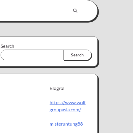
Search
Search
Blogroll
https://www.wolf
groupasia.com/
misteruntung88