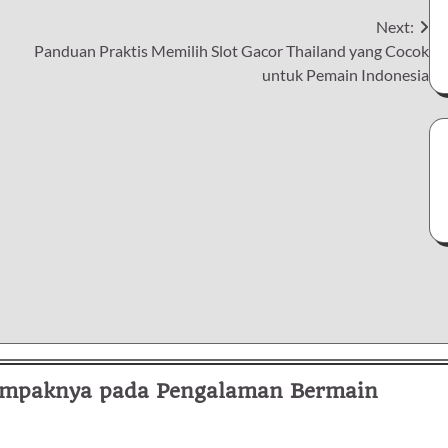
Next:
Panduan Praktis Memilih Slot Gacor Thailand yang Cocok
untuk Pemain Indonesia
 Dampaknya pada Pengalaman Bermain