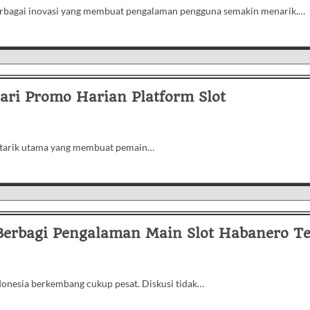
berbagai inovasi yang membuat pengalaman pengguna semakin menarik.…
ari Promo Harian Platform Slot
ya tarik utama yang membuat pemain…
Berbagi Pengalaman Main Slot Habanero T
donesia berkembang cukup pesat. Diskusi tidak…