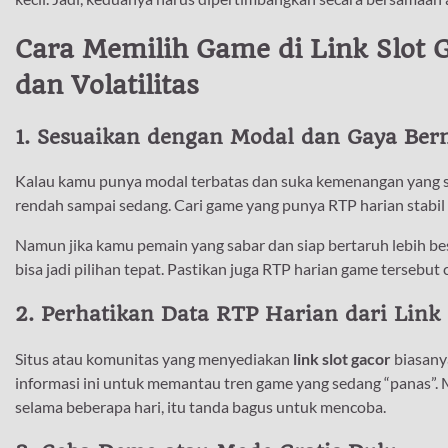
Cara Memilih Game di Link Slot 
dan Volatilitas
1.
Sesuaikan dengan Modal dan Gaya Ber
Kalau kamu punya modal terbatas dan suka kemenangan yang seri
rendah sampai sedang. Cari game yang punya RTP harian stabil d
Namun jika kamu pemain yang sabar dan siap bertaruh lebih besa
bisa jadi pilihan tepat. Pastikan juga RTP harian game tersebut
2.
Perhatikan Data RTP Harian dari Link 
Situs atau komunitas yang menyediakan
link slot gacor
biasany
informasi ini untuk memantau tren game yang sedang “panas”. Mi
selama beberapa hari, itu tanda bagus untuk mencoba.