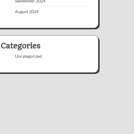
September 2024
August 2024
Categories
Uncategorized