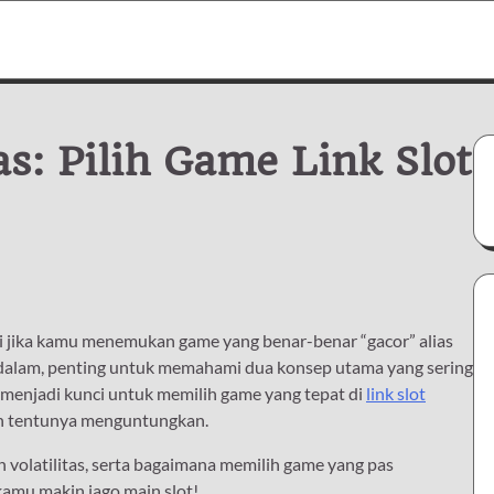
as: Pilih Game Link Slot
i jika kamu menemukan game yang benar-benar “gacor” alias
dalam, penting untuk memahami dua konsep utama yang sering
a menjadi kunci untuk memilih game yang tepat di
link slot
 tentunya menguntungkan.
n volatilitas, serta bagaimana memilih game yang pas
 kamu makin jago main slot!