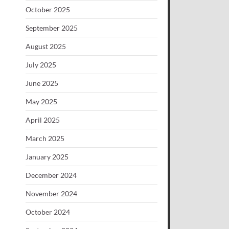
October 2025
September 2025
August 2025
July 2025
June 2025
May 2025
April 2025
March 2025
January 2025
December 2024
November 2024
October 2024