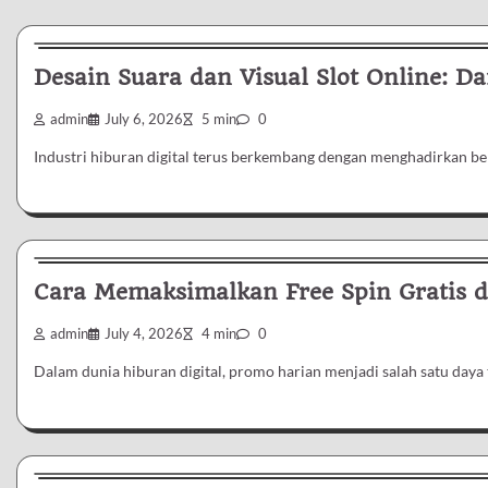
Uncategorized
Desain Suara dan Visual Slot Online:
admin
July 6, 2026
5 min
0
Industri hiburan digital terus berkembang dengan menghadirkan 
Uncategorized
Cara Memaksimalkan Free Spin Gratis d
admin
July 4, 2026
4 min
0
Dalam dunia hiburan digital, promo harian menjadi salah satu da
Uncategorized