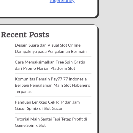
togel Sidney
Recent Posts
Desain Suara dan Visual Slot Online:
Dampaknya pada Pengalaman Bermain
Cara Memaksimalkan Free Spin Gratis
dari Promo Harian Platform Slot
Komunitas Pemain Pay77 77 Indonesia
Berbagi Pengalaman Main Slot Habanero
Terpanas
Panduan Lengkap Cek RTP dan Jam
Gacor Spinix di Slot Gacor
Tutorial Main Santai Tapi Tetap Profit di
Game Spinix Slot