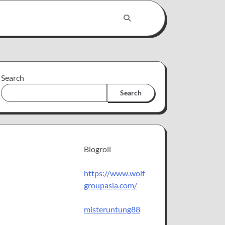
Search
Search
Blogroll
https://www.wolf
groupasia.com/
misteruntung88