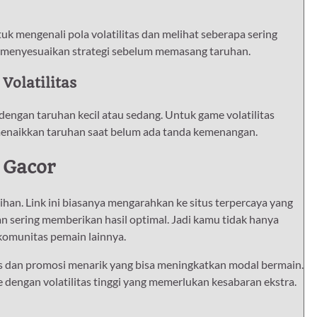
 mengenali pola volatilitas dan melihat seberapa sering
 menyesuaikan strategi sebelum memasang taruhan.
Volatilitas
 dengan taruhan kecil atau sedang. Untuk game volatilitas
 menaikkan taruhan saat belum ada tanda kemenangan.
 Gacor
an. Link ini biasanya mengarahkan ke situs terpercaya yang
n sering memberikan hasil optimal. Jadi kamu tidak hanya
komunitas pemain lainnya.
nus dan promosi menarik yang bisa meningkatkan modal bermain.
 dengan volatilitas tinggi yang memerlukan kesabaran ekstra.