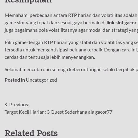
Memahami perbedaan antara RTP harian dan volatilitas adalah 
game slot yang tepat dan sesuai gaya bermain di
link slot gacor
juga bagaimana pola volatilitasnya agar modal dan strategi yan
Pilih game dengan RTP harian yang stabil dan volatilitas yang
tersedia untuk mengantisipasi peluang terbaik. Dengan cara ini
cerdas dan tentu saja lebih menyenangkan.
Selamat mencoba dan semoga keberuntungan selalu berpihak 
Posted in
Uncategorized
Post
Previous:
Target Kecil Harian: 3 Quest Sederhana ala gacor77
navigation
Related Posts