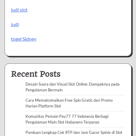
judi slot
judi
togel Sidney
Recent Posts
Desain Suara dan Visual Slot Online: Dampaknya pada
Pengalaman Bermain
Cara Memaksimalkan Free Spin Gratis dari Promo
Harian Platform Slot
Komunitas Pemain Pay77 77 Indonesia Berbagi
Pengalaman Main Slot Habanero Terpanas
Panduan Lengkap Cek RTP dan Jam Gacor Spinix di Slot