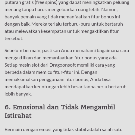
putaran gratis (free spins) yang dapat meningkatkan peluang
menang tanpa harus mengeluarkan uang lebih. Namun,
banyak pemain yang tidak memanfaatkan fitur bonus ini
dengan baik. Mereka terlalu terburu-buru untuk bertaruh
atau melewatkan kesempatan untuk mengaktifkan fitur
tersebut.
Sebelum bermain, pastikan Anda memahami bagaimana cara
mengaktifkan dan memanfaatkan fitur bonus yang ada.
Setiap mesin slot dari Dragoonsoft memiliki cara yang
berbeda dalam memicu fitur-fitur ini. Dengan
memaksimalkan penggunaan fitur bonus, Anda bisa
mendapatkan keuntungan lebih besar tanpa perlu bertaruh
lebih banyak.
6. Emosional dan Tidak Mengambil
Istirahat
Bermain dengan emosi yang tidak stabil adalah salah satu