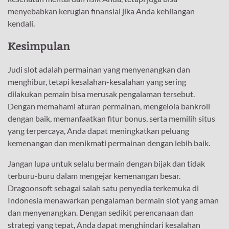
menyebabkan kerugian finansial jika Anda kehilangan
kendali.
Kesimpulan
Judi slot adalah permainan yang menyenangkan dan
menghibur, tetapi kesalahan-kesalahan yang sering
dilakukan pemain bisa merusak pengalaman tersebut.
Dengan memahami aturan permainan, mengelola bankroll
dengan baik, memanfaatkan fitur bonus, serta memilih situs
yang terpercaya, Anda dapat meningkatkan peluang
kemenangan dan menikmati permainan dengan lebih baik.
Jangan lupa untuk selalu bermain dengan bijak dan tidak
terburu-buru dalam mengejar kemenangan besar.
Dragoonsoft sebagai salah satu penyedia terkemuka di
Indonesia menawarkan pengalaman bermain slot yang aman
dan menyenangkan. Dengan sedikit perencanaan dan
strategi yang tepat, Anda dapat menghindari kesalahan