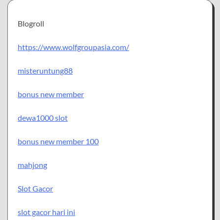
Blogroll
https://www.wolfgroupasia.com/
misteruntung88
bonus new member
dewa1000 slot
bonus new member 100
mahjong
Slot Gacor
slot gacor hari ini