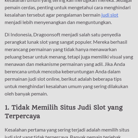
pemain cerdas, penting untuk mengetahui cara menghindari
kesalahan tersebut agar pengalaman bermain
judi slot
menjadi lebih menyenangkan dan menguntungkan.
Di Indonesia, Dragoonsoft menjadi salah satu penyedia
perangkat lunak slot yang sangat populer. Mereka berhasil
merancang permainan yang tidak hanya menawarkan
peluang besar untuk menang, tetapi juga memiliki visual yang
menawan dan mekanisme permainan yang adil. Jika Anda
berencana untuk mencoba keberuntungan Anda dalam
permainan judi slot online, berikut adalah beberapa tips
untuk menghindari kesalahan umum yang sering dilakukan
oleh banyak pemain.
1. Tidak Memilih Situs Judi Slot yang
Terpercaya
Kesalahan pertama yang sering terjadi adalah memilih situs
judi slot yang tidak terpercaya. Banyak pemain terjebak