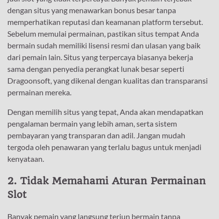
dengan situs yang menawarkan bonus besar tanpa
memperhatikan reputasi dan keamanan platform tersebut.
Sebelum memulai permainan, pastikan situs tempat Anda
bermain sudah memiliki lisensi resmi dan ulasan yang baik
dari pemain lain. Situs yang terpercaya biasanya bekerja
sama dengan penyedia perangkat lunak besar seperti
Dragoonsoft, yang dikenal dengan kualitas dan transparansi
permainan mereka.
Dengan memilih situs yang tepat, Anda akan mendapatkan
pengalaman bermain yang lebih aman, serta sistem
pembayaran yang transparan dan adil. Jangan mudah
tergoda oleh penawaran yang terlalu bagus untuk menjadi
kenyataan.
2. Tidak Memahami Aturan Permainan
Slot
Banyak pemain yang langsung terjun bermain tanpa