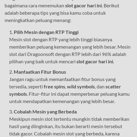
bagaimana cara menemukan
slot gacor hari ini
. Berikut
adalah beberapa tips yang bisa kamu coba untuk
meningkatkan peluang menang:
Pilih Mesin dengan RTP Tinggi
Mesin slot dengan RTP yang lebih tinggi biasanya
memberikan peluang kemenangan yang lebih besar. Mesin
slot dari Dragoonsoft dengan RTP lebih dari 96% adalah
pilihan yang baik untuk mencari
slot gacor hari ini
.
Manfaatkan Fitur Bonus
Jangan ragu untuk memanfaatkan fitur bonus yang
tersedia, seperti
free spins
,
wild symbols
, dan
scatter
symbols
. Fitur-fitur ini dapat memperbesar peluang kamu
untuk mendapatkan kemenangan yang lebih besar.
Cobalah Mesin yang Berbeda
Meskipun mesin slot tertentu mungkin tidak memberikan
hasil yang diinginkan, itu bukan berarti mesin tersebut
tidak gacor. Cobalah mesin slot yang berbeda, karena