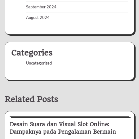
September 2024
August 2024
Categories
Uncategorized
Related Posts
Uncategorized
Desain Suara dan Visual Slot Online:
Dampaknya pada Pengalaman Bermain