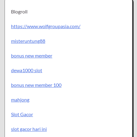
Blogroll
https://www.wolfgroupasia.com/
misteruntung88
bonus new member
dewa1000 slot
bonus new member 100
mahjong
Slot Gacor
slot gacor hari ini