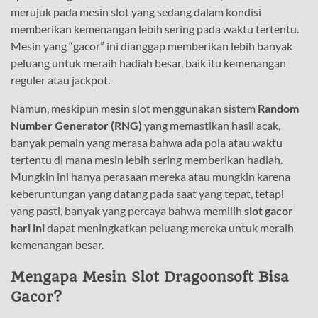
merujuk pada mesin slot yang sedang dalam kondisi
memberikan kemenangan lebih sering pada waktu tertentu.
Mesin yang “gacor” ini dianggap memberikan lebih banyak
peluang untuk meraih hadiah besar, baik itu kemenangan
reguler atau jackpot.
Namun, meskipun mesin slot menggunakan sistem
Random
Number Generator (RNG)
yang memastikan hasil acak,
banyak pemain yang merasa bahwa ada pola atau waktu
tertentu di mana mesin lebih sering memberikan hadiah.
Mungkin ini hanya perasaan mereka atau mungkin karena
keberuntungan yang datang pada saat yang tepat, tetapi
yang pasti, banyak yang percaya bahwa memilih
slot gacor
hari ini
dapat meningkatkan peluang mereka untuk meraih
kemenangan besar.
Mengapa Mesin Slot Dragoonsoft Bisa
Gacor?