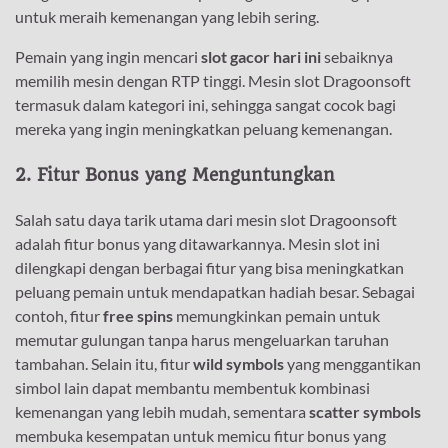
untuk meraih kemenangan yang lebih sering.
Pemain yang ingin mencari
slot gacor hari ini
sebaiknya
memilih mesin dengan RTP tinggi. Mesin slot Dragoonsoft
termasuk dalam kategori ini, sehingga sangat cocok bagi
mereka yang ingin meningkatkan peluang kemenangan.
2.
Fitur Bonus yang Menguntungkan
Salah satu daya tarik utama dari mesin slot Dragoonsoft
adalah fitur bonus yang ditawarkannya. Mesin slot ini
dilengkapi dengan berbagai fitur yang bisa meningkatkan
peluang pemain untuk mendapatkan hadiah besar. Sebagai
contoh, fitur
free spins
memungkinkan pemain untuk
memutar gulungan tanpa harus mengeluarkan taruhan
tambahan. Selain itu, fitur
wild symbols
yang menggantikan
simbol lain dapat membantu membentuk kombinasi
kemenangan yang lebih mudah, sementara
scatter symbols
membuka kesempatan untuk memicu fitur bonus yang