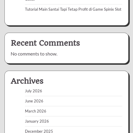
Tutorial Main Santai Tapi Tetap Profit di Game Spinix Slot
Recent Comments
No comments to show.
Archives
July 2026
June 2026
March 2026
January 2026
December 2025