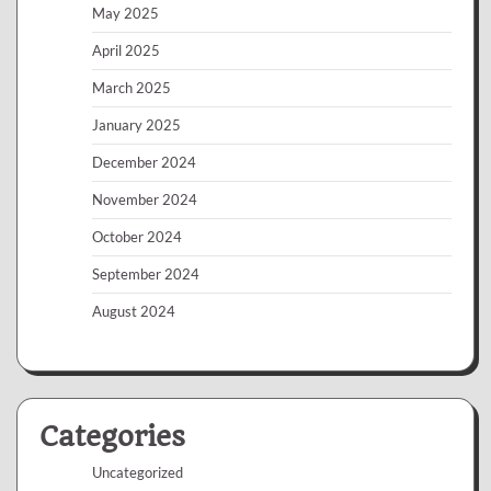
May 2025
April 2025
March 2025
January 2025
December 2024
November 2024
October 2024
September 2024
August 2024
Categories
Uncategorized