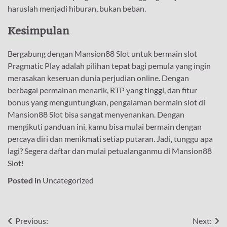
haruslah menjadi hiburan, bukan beban.
Kesimpulan
Bergabung dengan Mansion88 Slot untuk bermain slot
Pragmatic Play adalah pilihan tepat bagi pemula yang ingin
merasakan keseruan dunia perjudian online. Dengan
berbagai permainan menarik, RTP yang tinggi, dan fitur
bonus yang menguntungkan, pengalaman bermain slot di
Mansion88 Slot bisa sangat menyenankan. Dengan
mengikuti panduan ini, kamu bisa mulai bermain dengan
percaya diri dan menikmati setiap putaran. Jadi, tunggu apa
lagi? Segera daftar dan mulai petualanganmu di Mansion88
Slot!
Posted in
Uncategorized
Post
Previous:
Next: