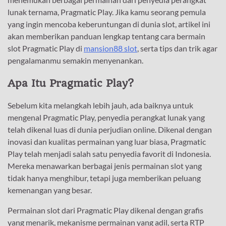
lunak ternama, Pragmatic Play. Jika kamu seorang pemula
yang ingin mencoba keberuntungan di dunia slot, artikel ini
akan memberikan panduan lengkap tentang cara bermain
slot Pragmatic Play di
mansion88 slot
, serta tips dan trik agar
pengalamanmu semakin menyenankan.
Apa Itu Pragmatic Play?
Sebelum kita melangkah lebih jauh, ada baiknya untuk
mengenal Pragmatic Play, penyedia perangkat lunak yang
telah dikenal luas di dunia perjudian online. Dikenal dengan
inovasi dan kualitas permainan yang luar biasa, Pragmatic
Play telah menjadi salah satu penyedia favorit di Indonesia.
Mereka menawarkan berbagai jenis permainan slot yang
tidak hanya menghibur, tetapi juga memberikan peluang
kemenangan yang besar.
Permainan slot dari Pragmatic Play dikenal dengan grafis
yang menarik, mekanisme permainan yang adil, serta RTP