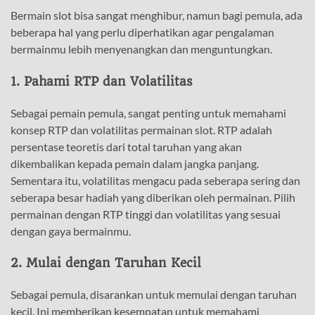
Bermain slot bisa sangat menghibur, namun bagi pemula, ada
beberapa hal yang perlu diperhatikan agar pengalaman
bermainmu lebih menyenangkan dan menguntungkan.
1. Pahami RTP dan Volatilitas
Sebagai pemain pemula, sangat penting untuk memahami
konsep RTP dan volatilitas permainan slot. RTP adalah
persentase teoretis dari total taruhan yang akan
dikembalikan kepada pemain dalam jangka panjang.
Sementara itu, volatilitas mengacu pada seberapa sering dan
seberapa besar hadiah yang diberikan oleh permainan. Pilih
permainan dengan RTP tinggi dan volatilitas yang sesuai
dengan gaya bermainmu.
2. Mulai dengan Taruhan Kecil
Sebagai pemula, disarankan untuk memulai dengan taruhan
kecil. Ini memberikan kesempatan untuk memahami