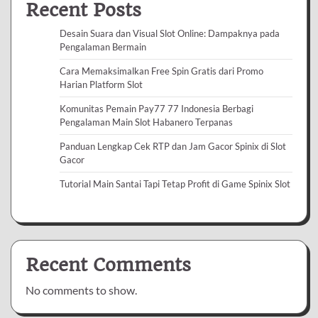
Recent Posts
Desain Suara dan Visual Slot Online: Dampaknya pada
Pengalaman Bermain
Cara Memaksimalkan Free Spin Gratis dari Promo
Harian Platform Slot
Komunitas Pemain Pay77 77 Indonesia Berbagi
Pengalaman Main Slot Habanero Terpanas
Panduan Lengkap Cek RTP dan Jam Gacor Spinix di Slot
Gacor
Tutorial Main Santai Tapi Tetap Profit di Game Spinix Slot
Recent Comments
No comments to show.