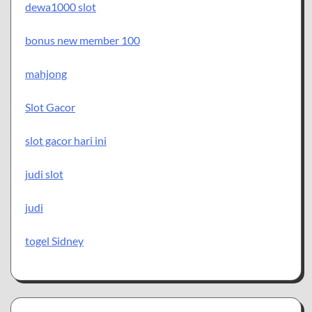
dewa1000 slot
bonus new member 100
mahjong
Slot Gacor
slot gacor hari ini
judi slot
judi
togel Sidney