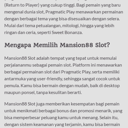
(Return to Player) yang cukup tinggi. Bagi pemain yang baru
mengenal dunia slot, Pragmatic Play menawarkan permainan
dengan berbagai tema yang bisa disesuaikan dengan selera.
Mulai dari tema petualangan, mitologi, hingga yang lebih
ringan dan ceria, seperti Sweet Bonanza.
Mengapa Memilih Mansion88 Slot?
Mansion88 Slot adalah tempat yang tepat untuk memulai
perjalananmu sebagai pemain slot. Platform ini menawarkan
berbagai permainan slot dari Pragmatic Play, serta memiliki
antarmuka yang user-friendly, sehingga sangat cocok untuk
pemula. Kamu bisa bermain dengan mudah, baik di desktop
maupun ponsel, tanpa kesulitan berarti.
Mansion88 Slot juga memberikan kesempatan bagi pemain
untuk menikmati berbagai bonus dan promosi menarik, yang
bisa memperbesar peluang kamu untuk menang. Selain itu,
dengan sistem keamanan yang terjamin, kamu bisa bermain