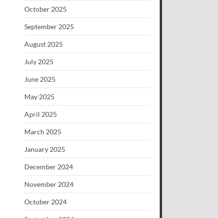
October 2025
September 2025
August 2025
July 2025
June 2025
May 2025
April 2025
March 2025
January 2025
December 2024
November 2024
October 2024