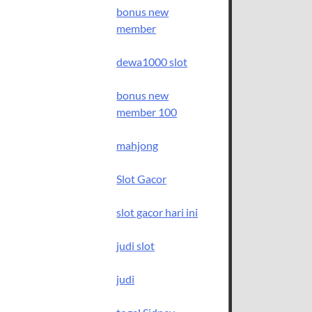
bonus new
member
dewa1000 slot
bonus new
member 100
mahjong
Slot Gacor
slot gacor hari ini
judi slot
judi