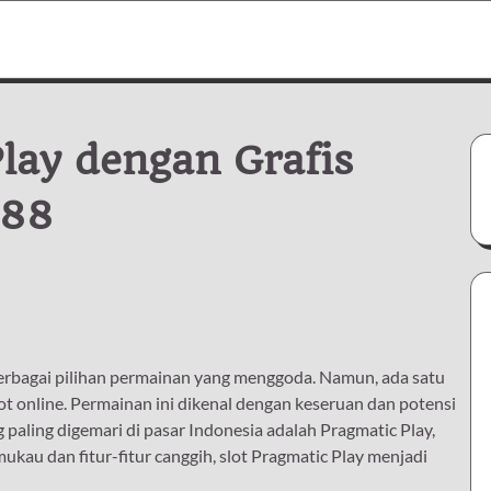
Play dengan Grafis
u88
 berbagai pilihan permainan yang menggoda. Namun, ada satu
lot online. Permainan ini dikenal dengan keseruan dan potensi
 paling digemari di pasar Indonesia adalah Pragmatic Play,
ukau dan fitur-fitur canggih, slot Pragmatic Play menjadi