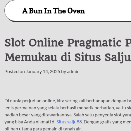
Skip
A Bun In The Oven
to
content
Slot Online Pragmatic 
Memukau di Situs Salj
Posted on
January 14, 2025
by
admin
Di dunia perjudian online, kita sering kali berhadapan dengan
jenis permainan yang selalu berhasil menarik perhatian, yaitu s
hadiah besar yang ditawarkannya. Salah satu penyedia slot yang
yang bisa Anda nikmati di
Situs salju88
. Dengan grafis yang mem
pilihan utama para pemain di tanah air.