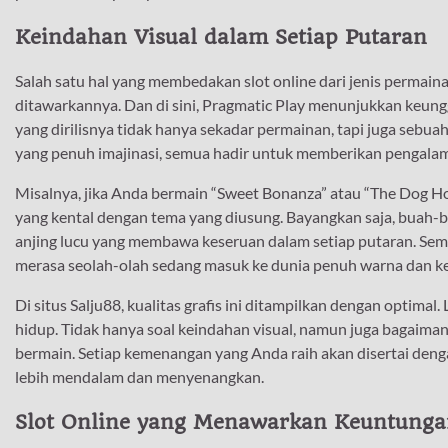
Keindahan Visual dalam Setiap Putaran
Salah satu hal yang membedakan slot online dari jenis permain
ditawarkannya. Dan di sini, Pragmatic Play menunjukkan keungg
yang dirilisnya tidak hanya sekadar permainan, tapi juga sebua
yang penuh imajinasi, semua hadir untuk memberikan pengalam
Misalnya, jika Anda bermain “Sweet Bonanza” atau “The Dog H
yang kental dengan tema yang diusung. Bayangkan saja, buah-b
anjing lucu yang membawa keseruan dalam setiap putaran. Semua
merasa seolah-olah sedang masuk ke dunia penuh warna dan k
Di situs Salju88, kualitas grafis ini ditampilkan dengan optima
hidup. Tidak hanya soal keindahan visual, namun juga bagaim
bermain. Setiap kemenangan yang Anda raih akan disertai den
lebih mendalam dan menyenangkan.
Slot Online yang Menawarkan Keuntung